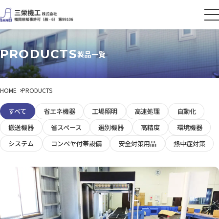
PRODUCTS
製品一覧
HOME
PRODUCTS
すべて
省エネ機器
工場照明
高速処理
自動化
搬送機器
省スペース
選別機器
高精度
環境機器
システム
コンベヤ付帯設備
安全対策用品
熱中症対策